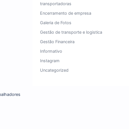
compensação de impost
Contabilidade
Contabilidade em Barueri
Contabilidade para supe
Contabilidade para Trans
Contador especializado 
transportadoras
Encerramento de empres
Galeria de Fotos
Gestão de transporte e lo
Gestão Financeira
Informativo
Instagram