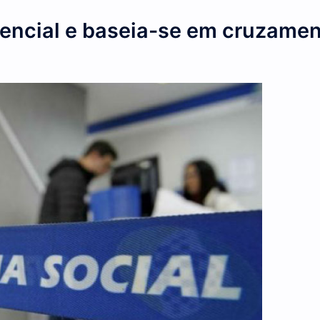
ega da DMED É preciso atenção, pois este ano haverá meno
 presencial e baseia-se em c