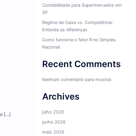
Alíquota de ISS em Baruer
Pagar?
Contabilidade para Supe
SP
Regime de Caixa vs. Com
Entenda as diferenças
Como funciona o fator R 
Nacional
Recent Com
Nenhum comentário para 
Archives