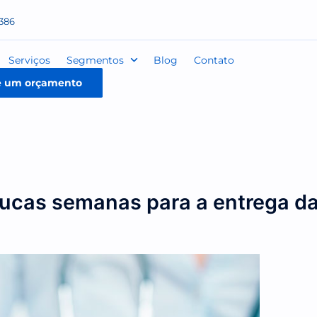
 99414-3386
e nós
Serviços
Segmentos
Blog
Contato
Solicite um orçamento
22
m poucas semanas para a ent