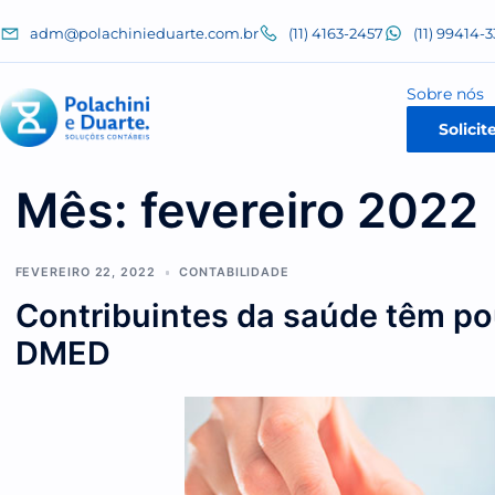
adm@polachinieduarte.com.br
(11) 4163-2457
(11)
Sobr
Mês:
fevereiro 20
FEVEREIRO 22, 2022
CONTABILIDADE
Contribuintes da saúde tê
DMED