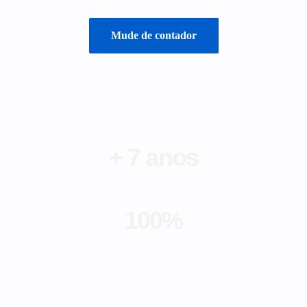
Mude de contador
+ 7 anos
de experiência no
mercado contábil
100%
estrutura
automatizada