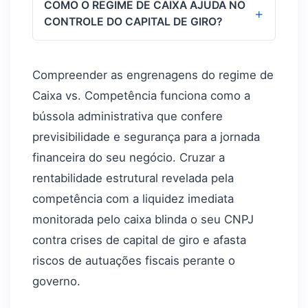
COMO O REGIME DE CAIXA AJUDA NO
faturadas contra as despesas ocorridas
regime de tributação do Lucro Real são
+
CONTROLE DO CAPITAL DE GIRO?
para apontar se o negócio teve lucro ou
obrigadas por lei a apurar e recolher
prejuízo econômico.
todos os seus impostos federais seguindo
Ele ajuda porque mantém o pagamento
estritamente as regras do regime de
de impostos em total sintonia com a
Compreender as engrenagens do regime de
competência, devido ao alto volume de
entrada real de dinheiro no banco. Isso
Caixa vs. Competência funciona como a
faturamento.
impede que a empresa precise contrair
bússola administrativa que confere
empréstimos ou queimar reservas para
previsibilidade e segurança para a jornada
adiantar impostos de vendas parceladas
financeira do seu negócio. Cruzar a
a longo prazo.
rentabilidade estrutural revelada pela
competência com a liquidez imediata
monitorada pelo caixa blinda o seu CNPJ
contra crises de capital de giro e afasta
riscos de autuações fiscais perante o
governo.