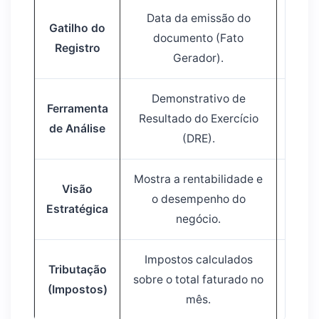
Data da emissão do
Gatilho do
Da
documento (Fato
Registro
r
Gerador).
Demonstrativo de
Ferramenta
Resultado do Exercício
Fl
de Análise
(DRE).
Mostra a rentabilidade e
Visão
Mostr
o desempenho do
Estratégica
f
negócio.
Impostos calculados
Im
Tributação
sobre o total faturado no
ape
(Impostos)
mês.