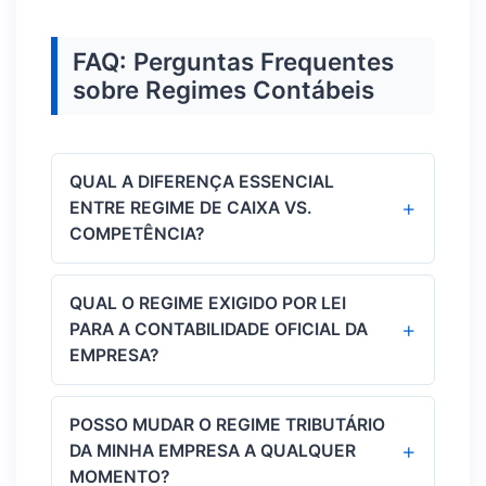
FAQ: Perguntas Frequentes
sobre Regimes Contábeis
QUAL A DIFERENÇA ESSENCIAL
+
ENTRE REGIME DE CAIXA VS.
COMPETÊNCIA?
O regime de competência registra as
QUAL O REGIME EXIGIDO POR LEI
receitas e despesas na data em que a
+
PARA A CONTABILIDADE OFICIAL DA
transação comercial ocorre (fato
EMPRESA?
gerador). O regime de caixa contabiliza
as movimentações estritamente no
A legislação comercial e as normas
POSSO MUDAR O REGIME TRIBUTÁRIO
momento em que o dinheiro entra ou sai
federais de contabilidade exigem que a
+
DA MINHA EMPRESA A QUALQUER
da conta bancária da empresa.
contabilidade oficial e a emissão do
MOMENTO?