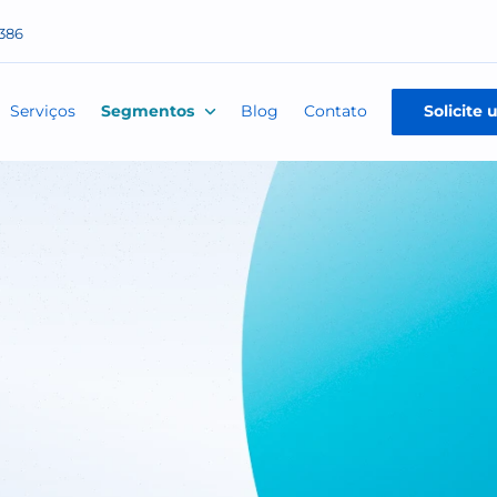
 99414-3386
e nós
Serviços
Segmentos
Blog
Contato
ços
 de