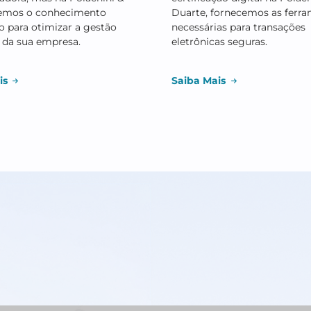
iba Mais
Saiba Mais
stão Tributária
Certificado
complexidade dos tributos pode
Através dos nos
 desafiadora, mas na Polachini &
certificação dig
arte, temos o conhecimento
Duarte, fornec
essário para otimizar a gestão
necessárias par
butária da sua empresa.
eletrônicas segu
iba Mais
Saiba Mais