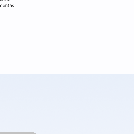
 Digital
sos serviços de
ital na Polachini &
emos as ferramentas
a transações
ras.