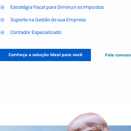
custos variáveis e complexidades tributárias, é essencial 
contabilidade que compreenda essas nuances. Na Polachi
entendemos as particularidades desse setor e oferecemo
adaptadas para impulsionar o sucesso do seu negócio.
Estratégia Fiscal para Diminuir os Impostos
Suporte na Gestão de sua Empresa
Contador Especializado
Conheça a solução ideal para você
Fale 