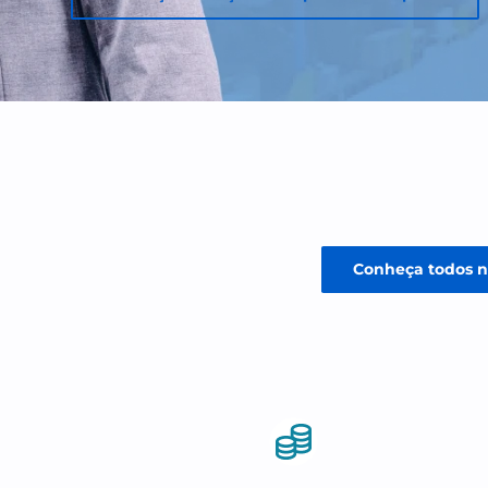
Diagnóstico tributário gratuito
Abertura de empresa grátis
Conheça a solução ideal para sua 