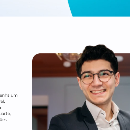
s
 desempenha um
variável,