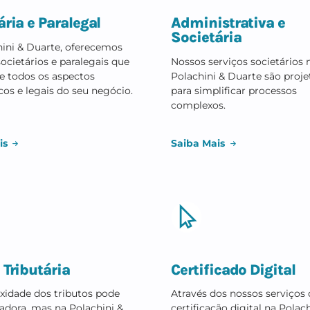
Conh
cietária e Paralegal
Administra
Societária
 Polachini & Duarte, oferecemos
viços societários e paralegais que
Nossos serviços
idam de todos os aspectos
Polachini & Dua
ocráticos e legais do seu negócio.
para simplifica
complexos.