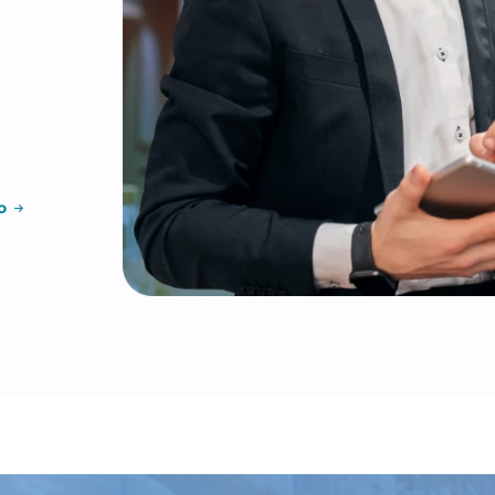
ter uma
ni & Duarte,
s soluções
conosco