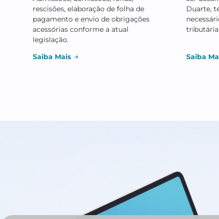
Saiba Mais
Sa
Trabalhista e
Ge
Previdenciária
A 
Admissões, demissões, férias,
ser
rescisões, elaboração de folha de
Du
pagamento e envio de obrigações
nec
acessórias conforme a atual
tri
legislação.
Saiba Mais
Sa